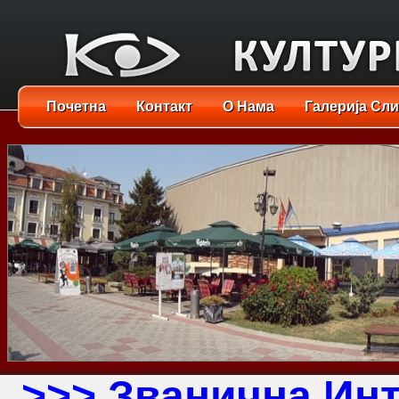
Почетна
Контакт
О Нама
Галерија Сли
>>>
Званична Инт