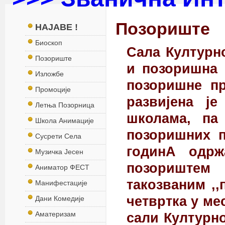
Позориште
НАЈАВЕ !
Биоскоп
Сала Културно
Позориште
и позоришна 
Изложбе
позоришне пр
Промоције
развијена ј
Летња Позорница
школама, па
Школа Анимације
позоришних п
Сусрети Села
годинА одрж
Музичка Јесен
позориштем 
Аниматор ФЕСТ
такозваним ,,
Манифестације
четвртка у мес
Дани Комедије
Аматеризам
сали Културно