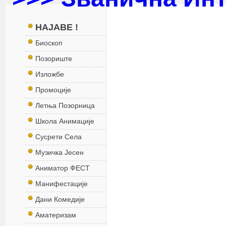
НАЈАВЕ !
Биоскоп
Позориште
Изложбе
Промоције
Летња Позорница
Школа Анимације
Сусрети Села
Музичка Јесен
Аниматор ФЕСТ
Манифестације
Дани Комедије
Аматеризам