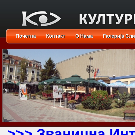
Почетна
Контакт
О Нама
Галерија Сли
>>>
Званична Инт